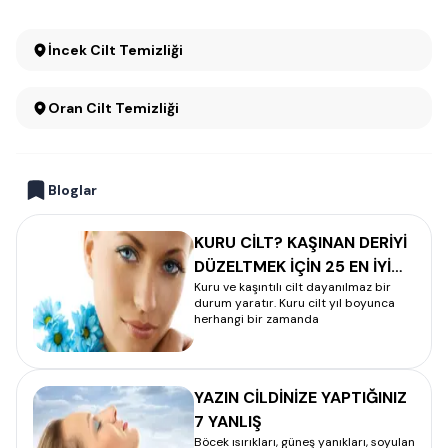
İncek Cilt Temizliği
Oran Cilt Temizliği
Bloglar
KURU CİLT? KAŞINAN DERİYİ
DÜZELTMEK İÇİN 25 EN İYİ
Kuru ve kaşıntılı cilt dayanılmaz bir
YÖNTEM
durum yaratır. Kuru cilt yıl boyunca
herhangi bir zamanda
YAZIN CİLDİNİZE YAPTIĞINIZ
7 YANLIŞ
Böcek ısırıkları, güneş yanıkları, soyulan