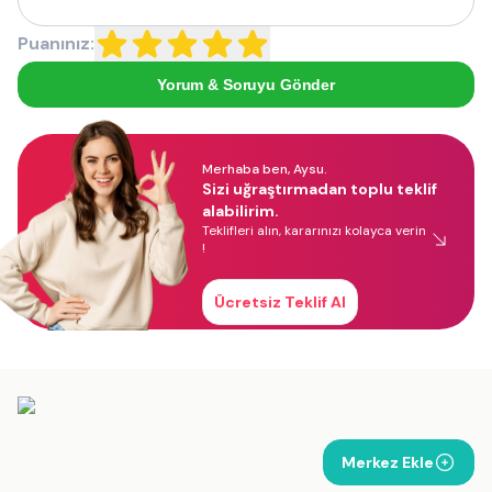
Puanınız:
Yorum & Soruyu Gönder
Merhaba ben, Aysu.
Sizi uğraştırmadan toplu teklif
alabilirim.
Teklifleri alın, kararınızı kolayca verin
!
Ücretsiz Teklif Al
Merkez Ekle