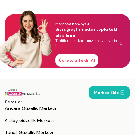
Merhaba ben, Aysu.
Sizi uğraştırmadan toplu teklif
alabilirim.
Teklifleri alın, kararınızı kolayca verin
!
Ücretsiz Teklif Al
Merkez Ekle
Semtler
Ankara Güzellik Merkezi
Kızılay Güzellik Merkezi
Tunalı Güzellik Merkezi