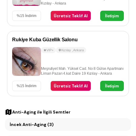
Kızılay - Ankara
Ücretsiz Teklif Al
İletişim
%
15
İndirim
Rukiye Kuba Güzellik Salonu
VIP+
Kızılay
,
Ankara
Meşrutiyet Mah. Yüksel Cad. No 8 Gülse Apartmanı
Liman Pazarı 4.kat Daire 19 Kızılay - Ankara
Ücretsiz Teklif Al
İletişim
%
15
İndirim
Anti-Aging
ile İlgili Semtler
İncek Anti-Aging (3)