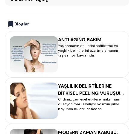
Bloglar
ANTI AGING BAKIM
Yaşlanmanın etkilerini hafifletme ve
yaşlılık belirtilerini azaltma amacını
taşıyan bir kavramdır.
YAŞLILIK BELİRTİLERİNE
BİTKİSEL PEELİNG VURUŞU!
Cildimiz çevresel etkilere maksimum
– BİTKİSEL PEELİNG
düzeyde maruz kalıyor ve uzun yıllar
boyunca bu etkiler nedeni
MODERN ZAMAN KABUSU: