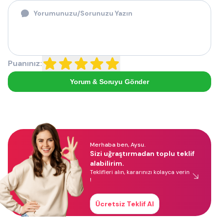
Puanınız:
Yorum & Soruyu Gönder
Merhaba ben, Aysu.
Sizi uğraştırmadan toplu teklif
alabilirim.
Teklifleri alın, kararınızı kolayca verin
!
Ücretsiz Teklif Al