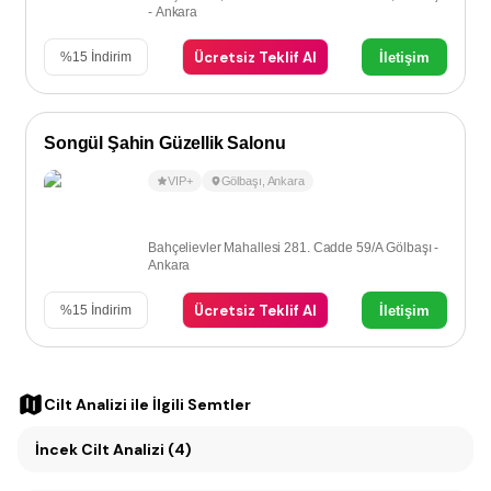
- Ankara
Ücretsiz Teklif Al
İletişim
%
15
İndirim
Songül Şahin Güzellik Salonu
VIP+
Gölbaşı
,
Ankara
Bahçelievler Mahallesi 281. Cadde 59/A Gölbaşı -
Ankara
Ücretsiz Teklif Al
İletişim
%
15
İndirim
Cilt Analizi
ile İlgili Semtler
İncek Cilt Analizi (4)