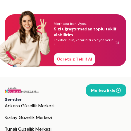
Merhaba ben, Aysu.
Sizi uğraştırmadan toplu teklif
alabilirim.
Teklifleri alın, kararınızı kolayca verin
!
Ücretsiz Teklif Al
Merkez Ekle
Semtler
Ankara Güzellik Merkezi
Kızılay Güzellik Merkezi
Tunalı Güzellik Merkezi