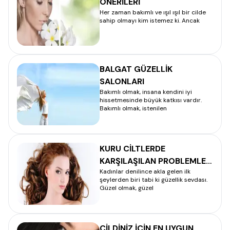
ÖNERİLERİ
Her zaman bakımlı ve ışıl ışıl bir cilde
sahip olmayı kim istemez ki. Ancak
BALGAT GÜZELLİK
SALONLARI
Bakımlı olmak, insana kendini iyi
hissetmesinde büyük katkısı vardır.
Bakımlı olmak, istenilen
KURU CİLTLERDE
KARŞILAŞILAN PROBLEMLER
Kadınlar denilince akla gelen ilk
– CİLT BAKIMI
şeylerden biri tabi ki güzellik sevdası.
Güzel olmak, güzel
CİLDİNİZ İÇİN EN UYGUN