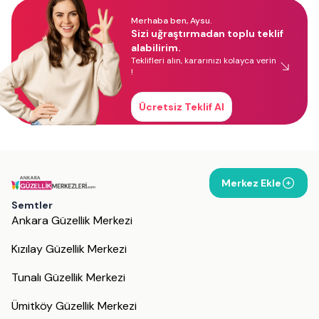
Merhaba ben, Aysu.
Sizi uğraştırmadan toplu teklif
alabilirim.
Teklifleri alın, kararınızı kolayca verin
!
Ücretsiz Teklif Al
Merkez Ekle
Semtler
Ankara Güzellik Merkezi
Kızılay Güzellik Merkezi
Tunalı Güzellik Merkezi
Ümitköy Güzellik Merkezi