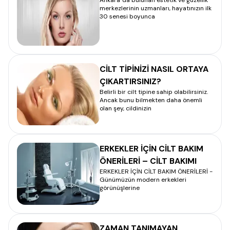
Ankara 'da bulunan estetik ve güzellik
merkezlerinin uzmanları, hayatınızın ilk
30 senesi boyunca
CİLT TİPİNİZİ NASIL ORTAYA
ÇIKARTIRSINIZ?
Belirli bir cilt tipine sahip olabilirsiniz.
Ancak bunu bilmekten daha önemli
olan şey, cildinizin
ERKEKLER İÇİN CİLT BAKIM
ÖNERİLERİ – CİLT BAKIMI
ERKEKLER İÇİN CİLT BAKIM ÖNERİLERİ -
Günümüzün modern erkekleri
görünüşlerine
ZAMAN TANIMAYAN