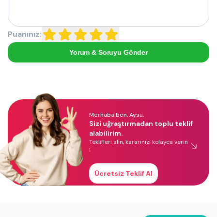
Puanınız:
Yorum & Soruyu Gönder
Merhaba ben, Aysu.
Sizi uğraştırmadan toplu teklif
alabilirim.
Teklifleri alın, kararınızı kolayca verin
!
Ücretsiz Teklif Al