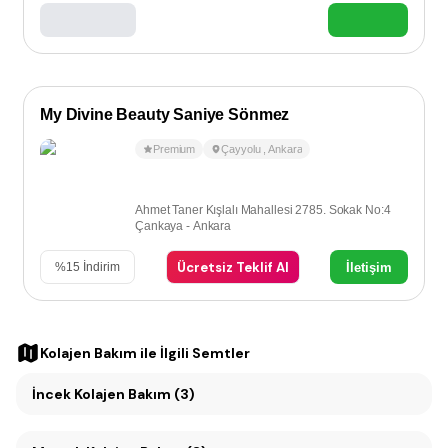
My Divine Beauty Saniye Sönmez
Premium
Çayyolu
,
Ankara
Ahmet Taner Kışlalı Mahallesi 2785. Sokak No:4
Çankaya - Ankara
Ücretsiz Teklif Al
İletişim
%
15
İndirim
Kolajen Bakım
ile İlgili Semtler
İncek Kolajen Bakım (3)