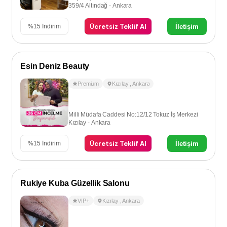
359/4 Altındağ - Ankara
Ücretsiz Teklif Al
İletişim
%
15
İndirim
Esin Deniz Beauty
Premium
Kızılay
,
Ankara
Milli Müdafa Caddesi No:12/12 Tokuz İş Merkezi
Kızılay - Ankara
Ücretsiz Teklif Al
İletişim
%
15
İndirim
Rukiye Kuba Güzellik Salonu
VIP+
Kızılay
,
Ankara