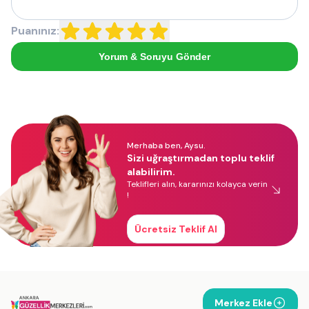
Puanınız:
Yorum & Soruyu Gönder
Merhaba ben, Aysu.
Sizi uğraştırmadan toplu teklif
alabilirim.
Teklifleri alın, kararınızı kolayca verin
!
Ücretsiz Teklif Al
Merkez Ekle