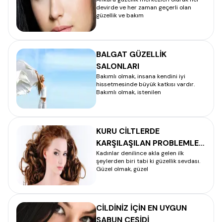
devirde ve her zaman geçerli olan
güzellik ve bakım
BALGAT GÜZELLİK
SALONLARI
Bakımlı olmak, insana kendini iyi
hissetmesinde büyük katkısı vardır.
Bakımlı olmak, istenilen
KURU CİLTLERDE
KARŞILAŞILAN PROBLEMLER
Kadınlar denilince akla gelen ilk
– CİLT BAKIMI
şeylerden biri tabi ki güzellik sevdası.
Güzel olmak, güzel
CİLDİNİZ İÇİN EN UYGUN
SABUN ÇEŞİDİ