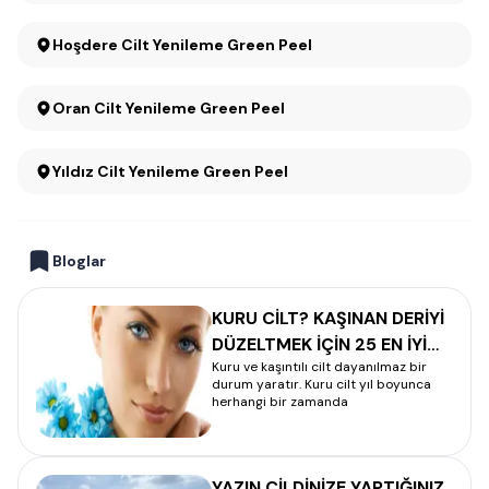
Hoşdere Cilt Yenileme Green Peel
Oran Cilt Yenileme Green Peel
Yıldız Cilt Yenileme Green Peel
Bloglar
KURU CİLT? KAŞINAN DERİYİ
DÜZELTMEK İÇİN 25 EN İYİ
Kuru ve kaşıntılı cilt dayanılmaz bir
YÖNTEM
durum yaratır. Kuru cilt yıl boyunca
herhangi bir zamanda
YAZIN CİLDİNİZE YAPTIĞINIZ