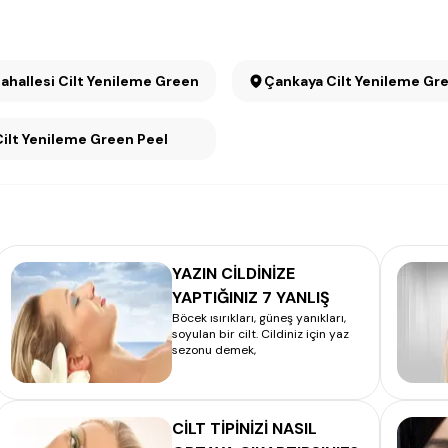
Mahallesi Cilt Yenileme Green Peel
Çankaya Cilt Yenileme 
 Cilt Yenileme Green Peel
YAZIN CİLDİNİZE
YAPTIĞINIZ 7 YANLIŞ
Böcek ısırıkları, güneş yanıkları,
soyulan bir cilt. Cildiniz için yaz
sezonu demek,
CİLT TİPİNİZİ NASIL