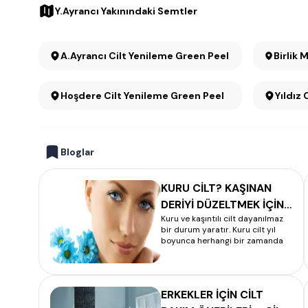
Y.Ayrancı Yakınındaki Semtler
A.Ayrancı Cilt Yenileme Green Peel
Birlik 
Hoşdere Cilt Yenileme Green Peel
Yıldız
Bloglar
KURU CİLT? KAŞINAN
DERİYİ DÜZELTMEK İÇİN
Kuru ve kaşıntılı cilt dayanılmaz
25 EN İYİ YÖNTEM
bir durum yaratır. Kuru cilt yıl
boyunca herhangi bir zamanda
ERKEKLER İÇİN CİLT