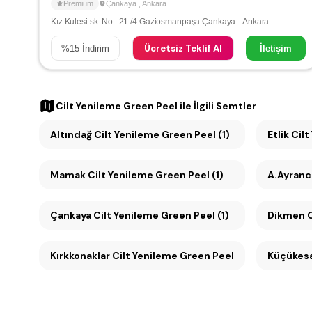
Premium
Çankaya
,
Ankara
Kız Kulesi sk. No : 21 /4 Gaziosmanpaşa Çankaya - Ankara
Ücretsiz Teklif Al
%
15
İndirim
İletişim
Cilt Yenileme Green Peel
ile İlgili Semtler
Altındağ Cilt Yenileme Green Peel (1)
Etlik Cil
Mamak Cilt Yenileme Green Peel (1)
A.Ayrancı
Çankaya Cilt Yenileme Green Peel (1)
D
Kırkkonaklar Cilt Yenileme Green Peel (1)