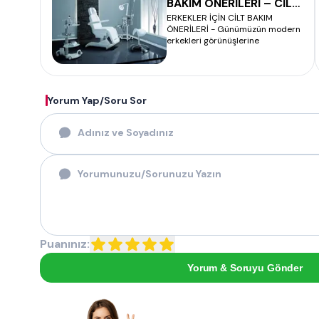
BAKIM ÖNERİLERİ – CİLT
ERKEKLER İÇİN CİLT BAKIM
BAKIMI
ÖNERİLERİ - Günümüzün modern
erkekleri görünüşlerine
Yorum Yap/Soru Sor
Puanınız:
Yorum & Soruyu Gönder