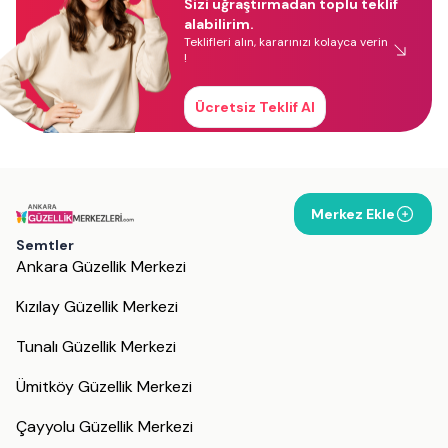
Sizi uğraştırmadan toplu teklif
alabilirim.
Teklifleri alın, kararınızı kolayca verin
!
Ücretsiz Teklif Al
Merkez Ekle
Semtler
Ankara Güzellik Merkezi
Kızılay Güzellik Merkezi
Tunalı Güzellik Merkezi
Ümitköy Güzellik Merkezi
Çayyolu Güzellik Merkezi