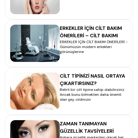
ERKEKLER İÇİN CİLT BAKIM
ÖNERİLERİ – CİLT BAKIMI
ERKEKLER İÇİN CİLT BAKIM ÖNERİLERİ -
Günümüzün modern erkekleri
görünüşlerine
CİLT TİPİNİZİ NASIL ORTAYA
ÇIKARTIRSINIZ?
Belirli bir cilt tipine sahip olabilirsiniz.
Ancak bunu bilmekten daha önemli
olan şey, cildinizin
ZAMAN TANIMAYAN
GÜZELLİK TAVSİYELERİ
Ankara güzellik merkezleri olarak her